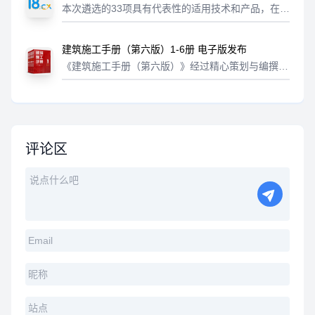
品清单
本次遴选的33项具有代表性的适用技术和产品，在提
升住宅建筑品质、提高建筑安全性、保障住宅建筑建
设质量、促进绿色低碳发展等方面展现出显著优势，
建筑施工手册（第六版）1-6册 电子版发布
为建设“安全、舒适、绿色、智慧”的...
《建筑施工手册（第六版）》经过精心策划与编撰，
设置了6个分册，共41章，与第五版相比在结构和内
容上有较大变化，主要为：1、根据行业发展需要，
在编写过程中强化了信息化建造、绿色...
评论区