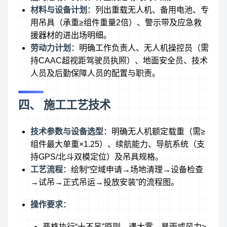
材料与设备计划
：列出重载无人机、备用电池、专
用吊具（承重≥组件重量2倍）、警示带及应急救
援器材的进出场明细。
劳动力计划
：明确工作负责人、无人机操控员（需
持CAAC超视距驾驶员执照）、地面安全员、技术
人员及后勤保障人员的配置与职责。
四、 施工工艺技术
技术参数与设备选型
：明确无人机额定载重（需≥
组件最大单重×1.25）、续航能力、导航系统（支
持GPS/北斗双模定位）及吊具规格。
工艺流程
：绘制“空域申请→场地清理→设备检查
→试吊→正式吊运→投放安装”的流程图。
操作要求
：
严格执行“十不吊”原则，遇大雾、暴雨或风力≥