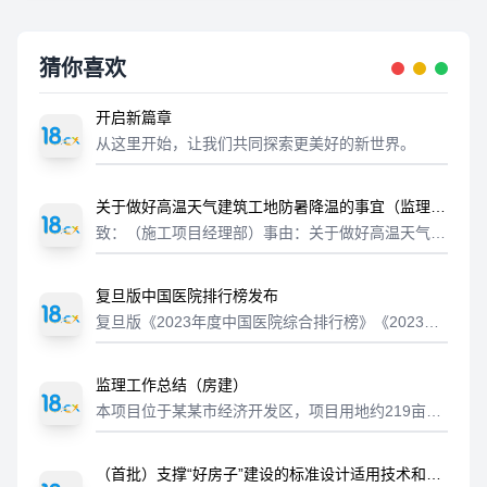
猜你喜欢
开启新篇章
从这里开始，让我们共同探索更美好的新世界。
关于做好高温天气建筑工地防暑降温的事宜（监理通
知单）
致：（施工项目经理部）事由：关于做好高温天气建
筑工地防暑降温的事宜内容：近段时间以来中央气象
台陆续发布高温预警（见附图），未来几天气温持续
复旦版中国医院排行榜发布
攀升，进入夏季高温季节，是施工事故发...
复旦版《2023年度中国医院综合排行榜》《2023年
度中国医院专科声誉排行榜》发布。哪些医院榜上有
名？眼科、口腔科、皮肤科、妇产科、骨科、重症医
监理工作总结（房建）
学科……哪家医院最强？看完整榜...
本项目位于某某市经济开发区，项目用地约219亩。
本工程用地总面积146060.8㎡，总建筑面积170645.
26㎡，共设置12栋厂房，3栋仓库，1栋办公楼，两
（首批）支撑“好房子”建设的标准设计适用技术和产
栋宿舍楼。工程名...